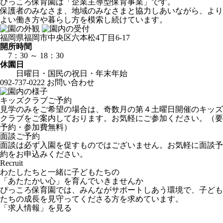
ぴっころ保育園は「企業主導型保育事業」です。
保護者のみなさま、地域のみなさまと協力しあいながら、より
よい働き方や暮らし方を模索し続けています。
福岡県福岡市中央区六本松4丁目6-17
開所時間
7：30 ～ 18：30
休園日
日曜日・国民の祝日・年末年始
092-737-0222
お問い合わせ
キッズクラブご予約
見学のみをご希望の場合は、奇数月の第４土曜日開催のキッズ
クラブをご案内しております。お気軽にご参加ください。（要
予約・参加費無料）
面談ご予約
面談は必ず入園を促すものではございません。お気軽に面談予
約をお申込みください。
Recruit
わたしたちと一緒に子どもたちの
「あたたかい心」を育んでいきませんか
ぴっころ保育園では、みんながサポートしあう環境で、子ども
たちの成長を見守ってくださる方を求めています。
「求人情報」を見る