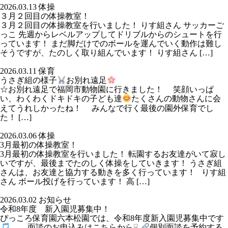
2026.03.13
体操
３月２回目の体操教室！
３月２回目の体操教室を行いました！ りす組さん サッカーご
っこ 先週からレベルアップしてドリブルからのシュートを行
っています！ まだ脚だけでのボールを運んでいく動作は難し
そうですが、たのしく取り組んでいます！ りす組さん […]
2026.03.11
保育
うさぎ組の様子
お別れ遠足
☆お別れ遠足で福岡市動物園に行きました！ 笑顔いっぱ
い、わくわくドキドキの子ども達
たくさんの動物さんに会
えてうれしかったね！ みんなで行く最後の園外保育でし
た！ […]
2026.03.06
体操
3月最初の体操教室！
3月最初の体操教室を行いました！ 転園するお友達がいて寂し
いですが、最後までたのしく体操をしていきます！ うさぎ組
さんは、お友達と協力する動きを多く行っています！ りす組
さん ボール投げを行っています！ 高 […]
2026.03.02
お知らせ
令和8年度 新入園児募集中！
ぴっころ保育園六本松園では、令和8年度新入園児募集中です
面談のお申込みはこちらから☟
個別面談を予約する