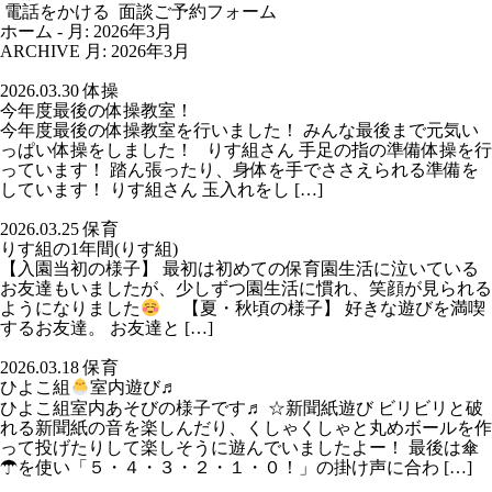
電話をかける
面談ご予約フォーム
ホーム
-
月: 2026年3月
ARCHIVE
月:
2026年3月
2026.03.30
体操
今年度最後の体操教室！
今年度最後の体操教室を行いました！ みんな最後まで元気い
っぱい体操をしました！ りす組さん 手足の指の準備体操を行
っています！ 踏ん張ったり、身体を手でささえられる準備を
しています！ りす組さん 玉入れをし […]
2026.03.25
保育
りす組の1年間(りす組)
【入園当初の様子】 最初は初めての保育園生活に泣いている
お友達もいましたが、少しずつ園生活に慣れ、笑顔が見られる
ようになりました
【夏・秋頃の様子】 好きな遊びを満喫
するお友達。 お友達と […]
2026.03.18
保育
ひよこ組
室内遊び♬
ひよこ組室内あそびの様子です♬ ☆新聞紙遊び ビリビリと破
れる新聞紙の音を楽しんだり、くしゃくしゃと丸めボールを作
って投げたりして楽しそうに遊んでいましたよー！ 最後は傘
☂を使い「５・４・３・２・１・０！」の掛け声に合わ […]