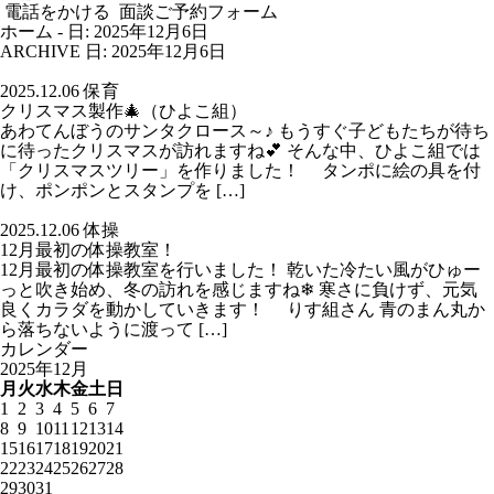
電話をかける
面談ご予約フォーム
ホーム
-
日: 2025年12月6日
ARCHIVE
日:
2025年12月6日
2025.12.06
保育
クリスマス製作🎄（ひよこ組）
あわてんぼうのサンタクロース～♪ もうすぐ子どもたちが待ち
に待ったクリスマスが訪れますね💕 そんな中、ひよこ組では
「クリスマスツリー」を作りました！ タンポに絵の具を付
け、ポンポンとスタンプを […]
2025.12.06
体操
12月最初の体操教室！
12月最初の体操教室を行いました！ 乾いた冷たい風がひゅー
っと吹き始め、冬の訪れを感じますね❄ 寒さに負けず、元気
良くカラダを動かしていきます！ りす組さん 青のまん丸か
ら落ちないように渡って […]
カレンダー
2025年12月
月
火
水
木
金
土
日
1
2
3
4
5
6
7
8
9
10
11
12
13
14
15
16
17
18
19
20
21
22
23
24
25
26
27
28
29
30
31