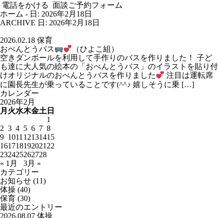
電話をかける
面談ご予約フォーム
ホーム
-
日: 2026年2月18日
ARCHIVE
日:
2026年2月18日
2026.02.18
保育
おべんとうバス
（ひよこ組）
空きダンボールを利用して手作りのバスを作りました！ 子ど
も達に大人気の絵本の「おべんとうバス」のイラストを貼り付
けオリジナルのおべんとうバスを作りました
注目は運転席
に園長先生が乗っていることです(^^♪ 嬉しそうに乗 […]
カレンダー
2026年2月
月
火
水
木
金
土
日
1
2
3
4
5
6
7
8
9
10
11
12
13
14
15
16
17
18
19
20
21
22
23
24
25
26
27
28
« 1月
3月 »
カテゴリー
お知らせ
(11)
体操
(40)
保育
(30)
最近のエントリー
2026.08.07
体操