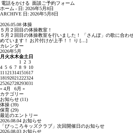
電話をかける
面談ご予約フォーム
ホーム
-
日: 2026年5月8日
ARCHIVE
日:
2026年5月8日
2026.05.08
体操
５月２回目の体操教室！
５月２回目の体操教室を行いました！ 「さんぽ」の歌に合わ
めています！ お片付けが上手！！ り […]
カレンダー
2026年5月
月
火
水
木
金
土
日
1
2
3
4
5
6
7
8
9
10
11
12
13
14
15
16
17
18
19
20
21
22
23
24
25
26
27
28
29
30
31
« 4月
6月 »
カテゴリー
お知らせ
(11)
体操
(39)
保育
(29)
最近のエントリー
2026.08.04
お知らせ
「ぴっころキッズクラブ」次回開催日のお知らせ
2026.08.03
お知らせ