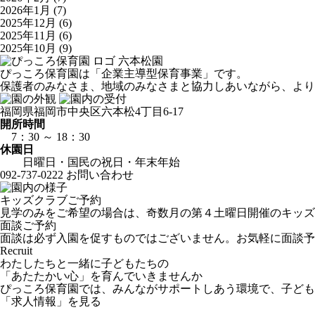
2026年1月
(7)
2025年12月
(6)
2025年11月
(6)
2025年10月
(9)
六本松園
ぴっころ保育園は「企業主導型保育事業」です。
保護者のみなさま、地域のみなさまと協力しあいながら、より
福岡県福岡市中央区六本松4丁目6-17
開所時間
7：30 ～ 18：30
休園日
日曜日・国民の祝日・年末年始
092-737-0222
お問い合わせ
キッズクラブご予約
見学のみをご希望の場合は、奇数月の第４土曜日開催のキッズ
面談ご予約
面談は必ず入園を促すものではございません。お気軽に面談予
Recruit
わたしたちと一緒に子どもたちの
「あたたかい心」を育んでいきませんか
ぴっころ保育園では、みんながサポートしあう環境で、子ども
「求人情報」を見る